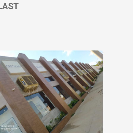
LAST
a